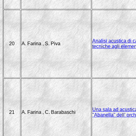
Analisi acustica di c
20
A. Farina , S. Piva
tecniche agli elementi
Una sala ad acustica
21
A. Farina , C. Barabaschi
"Abanella" dell' orch