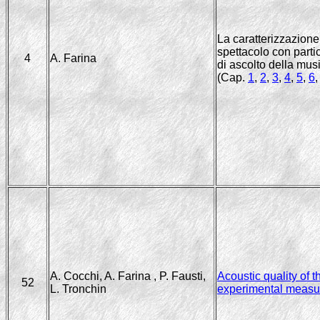
La caratterizzazione
spettacolo con parti
4
A. Farina
di ascolto della mus
(Cap.
1
,
2
,
3
,
4
,
5
,
6
A. Cocchi, A. Farina , P. Fausti,
Acoustic quality of 
52
L. Tronchin
experimental measur