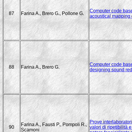
Computer code based
87
Farina A., Brero G., Pollone G.
acoustical mapping 
Computer code based
88
Farina A., Brero G.
designing sound red
Prove interlaborator
Farina A., Fausti P., Pompoli R.,
90
valori di ripetibilità
Scamoni