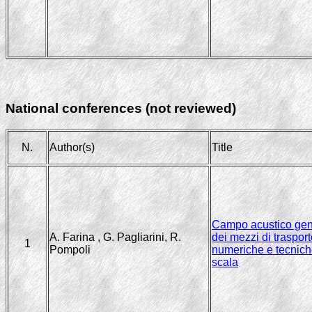
National conferences
(not reviewed)
N.
Author(s)
Title
Campo acustico gener
A. Farina , G. Pagliarini, R.
dei mezzi di trasport
1
Pompoli
numeriche e tecniche
scala