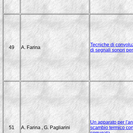
Tecniche di convoluz
49
A. Farina
di segnali sonori per
Un apparato per l'an
51
A. Farina , G. Pagliarini
scambio termico conv
corrugata